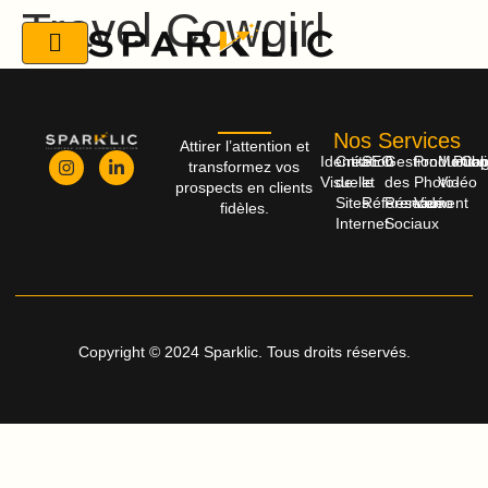
Travel Cowgirl
Nos Services
Attirer l’attention et
Identité
Création
SEO
Gestion
Productio
Monta
Publi
Cop
transformez vos
Visuelle
de
et
des
Photo-
Vidéo
prospects en clients
Sites
Référencement
Réseaux
Vidéo
fidèles.
Internet
Sociaux
Copyright © 2024 Sparklic. Tous droits réservés.