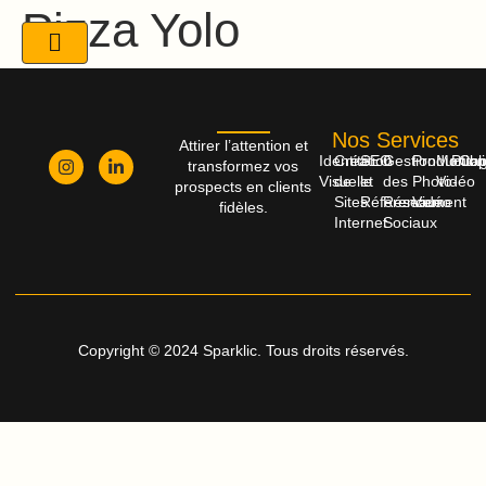
Pizza Yolo
Nos Services
Attirer l’attention et
Identité
Création
SEO
Gestion
Productio
Monta
Publi
Cop
transformez vos
Visuelle
de
et
des
Photo-
Vidéo
prospects en clients
Sites
Référencement
Réseaux
Vidéo
fidèles.
Internet
Sociaux
Copyright © 2024 Sparklic. Tous droits réservés.