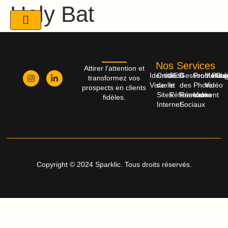
Hely Bat
Nos Services
Attirer l’attention et
Identité
Création
SEO
Gestion
Productio
Monta
Publi
Cop
transformez vos
Visuelle
de
et
des
Photo-
Vidéo
prospects en clients
Sites
Référencement
Réseaux
Vidéo
fidèles.
Internet
Sociaux
Copyright © 2024 Sparklic. Tous droits réservés.