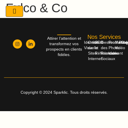
Fulco & Co
Nos Services
Attirer l’attention et
Identité
Création
SEO
Gestion
Productio
Monta
Publi
Cop
transformez vos
Visuelle
de
et
des
Photo-
Vidéo
prospects en clients
Sites
Référencement
Réseaux
Vidéo
fidèles.
Internet
Sociaux
Copyright © 2024 Sparklic. Tous droits réservés.