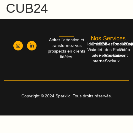
CUB24
Nos Services
Attirer l’attention et
Identité
Création
SEO
Gestion
Productio
Monta
Publi
Cop
transformez vos
Visuelle
de
et
des
Photo-
Vidéo
prospects en clients
Sites
Référencement
Réseaux
Vidéo
fidèles.
Internet
Sociaux
Copyright © 2024 Sparklic. Tous droits réservés.