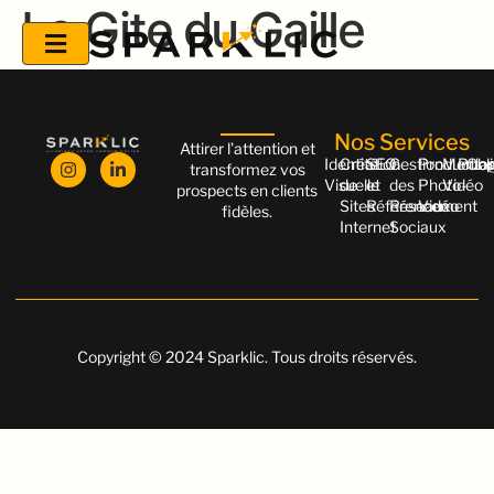
Le Gite du Gaille
Nos Services
Attirer l’attention et
Identité
Création
SEO
Gestion
Productio
Monta
Publi
Cop
transformez vos
Visuelle
de
et
des
Photo-
Vidéo
prospects en clients
Sites
Référencement
Réseaux
Vidéo
fidèles.
Internet
Sociaux
Copyright © 2024 Sparklic. Tous droits réservés.