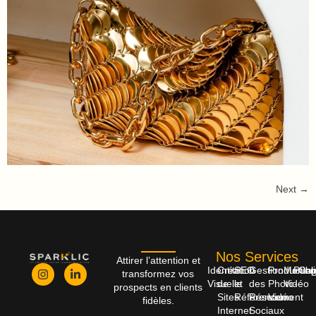
Next
→
Nos Services
Attirer l’attention et
Identité
Création
SEO
Gestion
Productio
Monta
Publi
Cop
transformez vos
Visuelle
de
et
des
Photo-
Vidéo
prospects en clients
Sites
Référencement
Réseaux
Vidéo
fidèles.
Internet
Sociaux